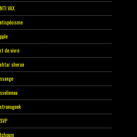
NTI VAX
ntispécisme
pple
rt de vivre
shtar sheran
ssange
sselineau
stronogeek
ASVP
tchoum