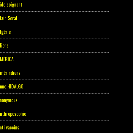
ide soignant
lain Soral
lgérie
liens
MERICA
mérindiens
nne HIDALGO
nonymous
nthroposophie
nti vaccins