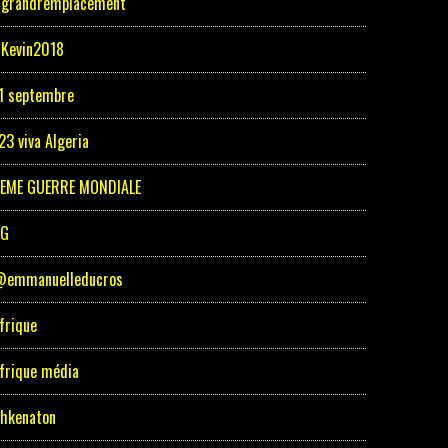
grandremplacement
Kevin2018
1 septembre
23 viva Algeria
EME GUERRE MONDIALE
5G
emmanuelleducros
frique
frique média
hkenaton