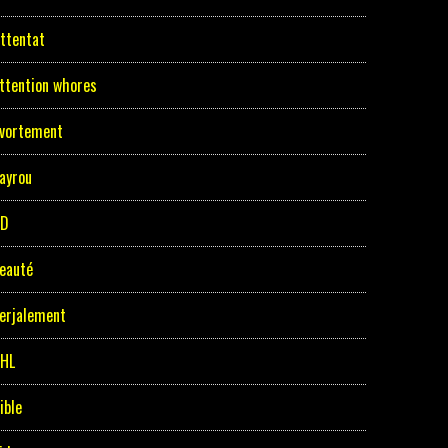
ttentat
ttention whores
vortement
ayrou
BD
eauté
erjalement
HL
ible