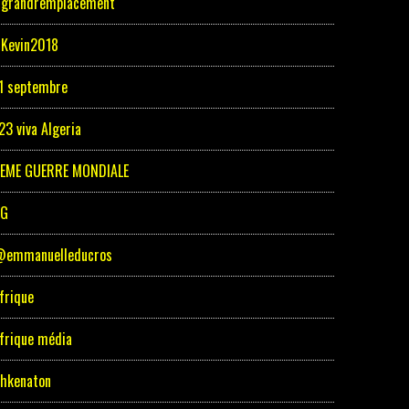
grandremplacement
Kevin2018
1 septembre
23 viva Algeria
EME GUERRE MONDIALE
5G
emmanuelleducros
frique
frique média
hkenaton