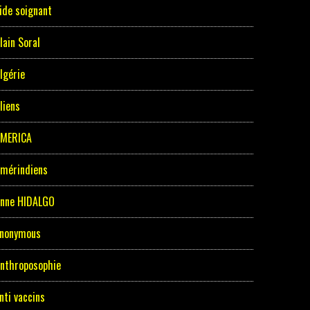
ide soignant
lain Soral
lgérie
liens
MERICA
mérindiens
nne HIDALGO
nonymous
nthroposophie
nti vaccins