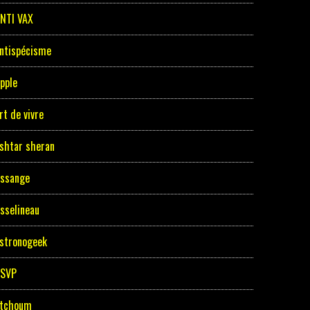
NTI VAX
ntispécisme
pple
rt de vivre
shtar sheran
ssange
sselineau
stronogeek
ASVP
tchoum