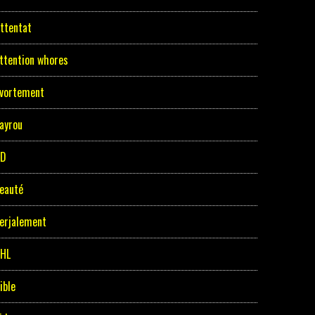
ttentat
ttention whores
vortement
ayrou
BD
eauté
erjalement
HL
ible