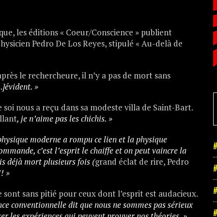
e, les éditions « Coeur/Conscience » publient
hysicien Pedro De Los Reyes, stipulé « Au-delà de
près le rechercheure, il n’y a pas de mort sans
…]évident. »
 soi nous a reçu dans sa modeste villa de Saint-Bart.
llant
, je n’aime pas les chichis. »
a physique moderne a rompu ce lien et la physique
#
ommande, c’est l’esprit le chaiffe et on peut vaincre la
s déjà mort plusieurs fois (
grand éclat de rire, Pedro
#
!! »
#
ont sans pitié pour ceux dont l’esprit est audacieux.
nce conventionnelle dit que nous ne sommes pas sérieux
#
er les expériences qui peuvent prouver nos théories. »