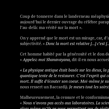
Coup de tonnerre dans le landerneau méaphysiqu
aujourd’hui le dernier ouvrage du célèbre parap
l’au-delà: ma vérité sur la mort ».
On y apprend que le mort est un mirage, car, d’a
subjectivité. «
Donc la mort est relative […] c’est [
Cet homme habité par la générosité et le don de
«
Appelez-moi Shanavayana,
dit-il en nous accuei
« La physique antique était basée sur les dieux, l
quantique tente de le restaurer. C’est l’esprit qui c
mort. Il suffit d’écouter son coeur. Moi-même je sui
nous ressert un Baccardi
). Je meurs tout les soirs
Malheureusement, la censure et le conformisme s
«
Nous n’avons pas accès aux laboratoires. La scie
alors même qu’ils ne nous permettent pas de réalis