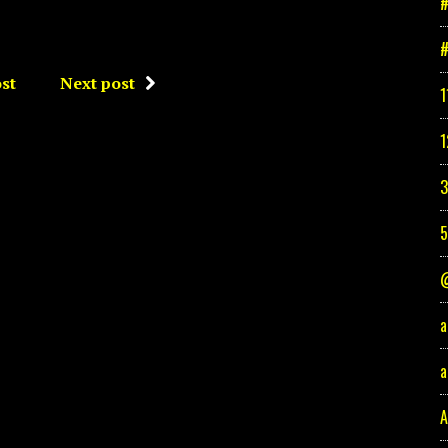
#
#
st
Next post
1
1
3
@
a
a
A