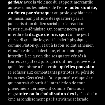
gauloise
avec la violence du rapport mercantile
au sexe dans les milieux de l’élit
e judéo sioniste,
on finira par s’attaqu
er au prolo goy blanc et
au musulman patriote des quartiers par la
judiciarisation du lien social par la réaction
hystériquo-féministe. On commencera par
interdire la
drague de rue, sport
on ne peut
plus viril qui allie logos et habileté physique,
comme Platon qui était à la fois soldat athénien
et maître de la dialectique, et on finira par
interdire à ce qu’on dise ses quatre vérités à
toutes ces putes à juifs qui n’ont rien prouvé et à
qui le féminisme a fait croire
qu’elles pouvaien
t
se refuser aux combattants patriotes au péril de
leurs vies. Ceci n’est qu’une première étape à ce
qui pourrait aboutir à l’interdiction de tout
phénomène dérangeant comme l’invasion
migr
atoire ou la chalalisation des l
ycées du 16
ème arrondissement par l’arrivisme séfarade.