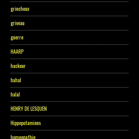
grincheux
griveau
guerre
HAARP
hackeur
hahal
halal
HENRY DE LESQUEN
Hippopotamiens
homeopathie