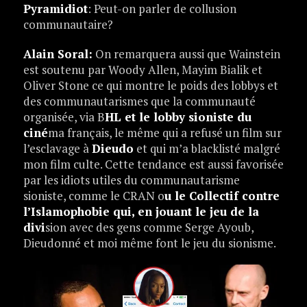
Pyramidiot
: Peut-on parler de collusion
communautaire?
Alain Soral:
On remarquera aussi que Wainstein
est soutenu par Woody Allen, Mayim Bialik et
Oliver Stone ce qui montre le poids des lobbys et
des communautarismes que la communauté
organisée, via B
HL et le lobby sioniste du
ciné
ma français, le même qui a refusé un film sur
l’esclavage à
Dieudo
et qui m’a blacklisté malgré
mon film culte. Cette tendance est aussi favorisée
par les idiots utiles du communautarisme
sioniste, comme le CRAN o
u le Collectif contre
l’Islamophobie qui, en jouant le jeu de la
divi
sion avec des gens comme Serge Ayoub,
Dieudonné et moi même font le jeu du sionisme.