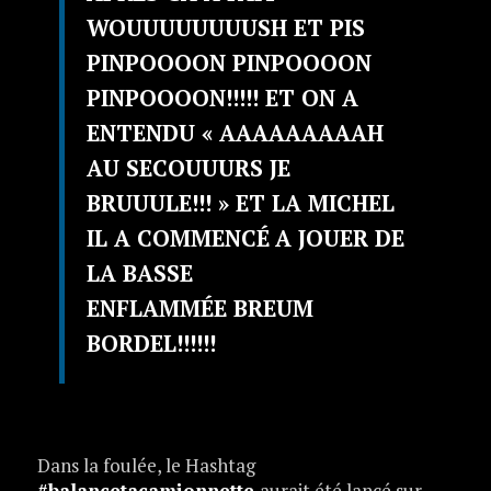
WOUUUUUUUUSH ET PIS
PINPOOOON PINPOOOON
PINPOOOON!!!!! ET ON A
ENTENDU « AAAAAAAAAH
AU SECOUUURS JE
BRUUULE!!! » ET LA MICHEL
IL A COMMENC
É
A JOUER DE
LA BASSE
ENFLAMMÉE BREUM
BORDEL!!!!!!
Dans la foulée, le Hashtag
#balancetacamionnette
aurait été lancé sur