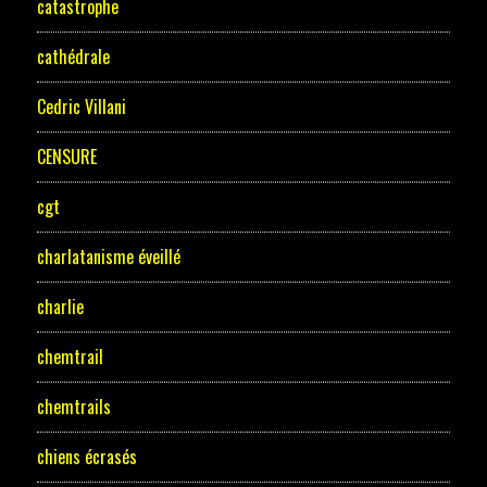
catastrophe
cathédrale
Cedric Villani
CENSURE
cgt
charlatanisme éveillé
charlie
chemtrail
chemtrails
chiens écrasés