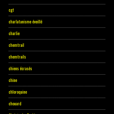
cgt
charlatanisme éveillé
charlie
chemtrail
chemtrails
chiens écrasés
chine
chloroquine
chouard