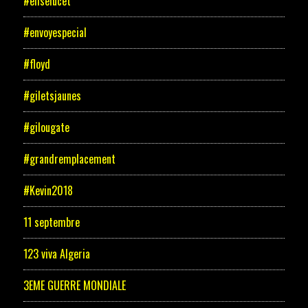
#eliselucet
#envoyespecial
#floyd
#giletsjaunes
#gilougate
#grandremplacement
#Kevin2018
11 septembre
123 viva Algeria
3EME GUERRE MONDIALE