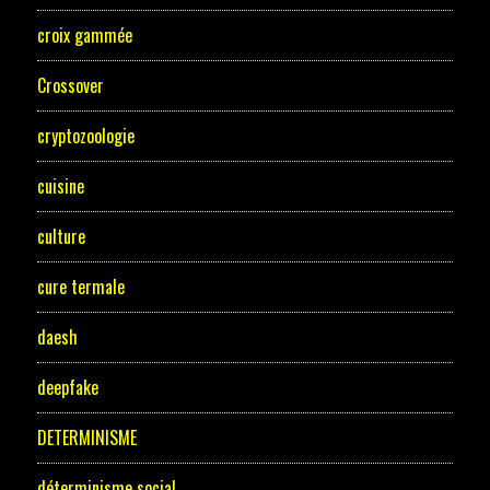
croix gammée
Crossover
cryptozoologie
cuisine
culture
cure termale
daesh
deepfake
DETERMINISME
déterminisme social