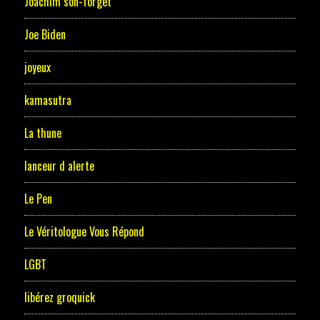
Joachim son-forget
Joe Biden
joyeux
kamasutra
La thune
lanceur d alerte
Le Pen
Le Véritologue Vous Répond
LGBT
libérez groquick