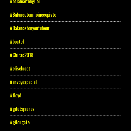
#balancetongilou
#Balancetonmoinecopiste
#Balancetonyoutubeur
#boutef
#Chirac2018
#eliselucet
#envoyespecial
#floyd
#giletsjaunes
#gilougate