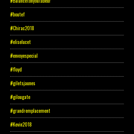
#Balancetonyoutubeur
#boutef
#Chirac2018
#eliselucet
#envoyespecial
#floyd
#giletsjaunes
#gilougate
#grandremplacement
#Kevin2018