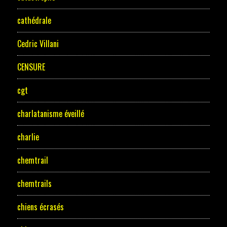
cathédrale
Cedric Villani
CENSURE
cgt
charlatanisme éveillé
charlie
chemtrail
chemtrails
chiens écrasés