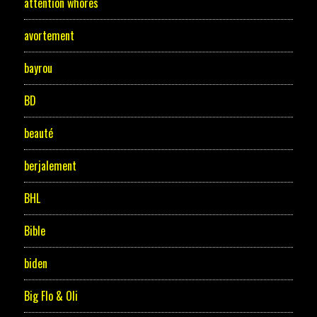
attention whores
avortement
bayrou
BD
beauté
berjalement
BHL
Bible
biden
Big Flo & Oli