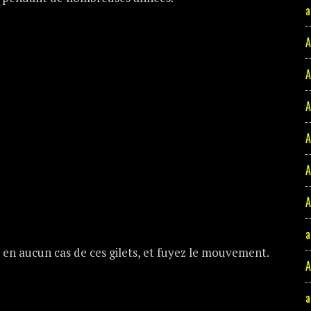
a
A
A
A
A
A
A
a
 en aucun cas de ces gilets, et fuyez le mouvement.
A
a