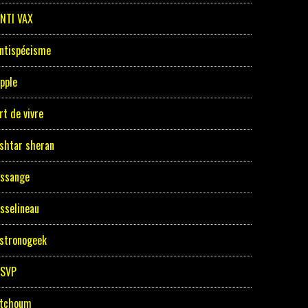
NTI VAX
ntispécisme
pple
rt de vivre
shtar sheran
ssange
sselineau
stronogeek
ASVP
tchoum