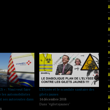
A
a
A
a
a
A
A
a
» : Vinci veut faire
L’Elysée et le scandale sanitaire des
e les automobilistes
gilets jaunes
t ses autoroutes dans
14 décembre 2018
Dans "#giletsjaunes"
a
18