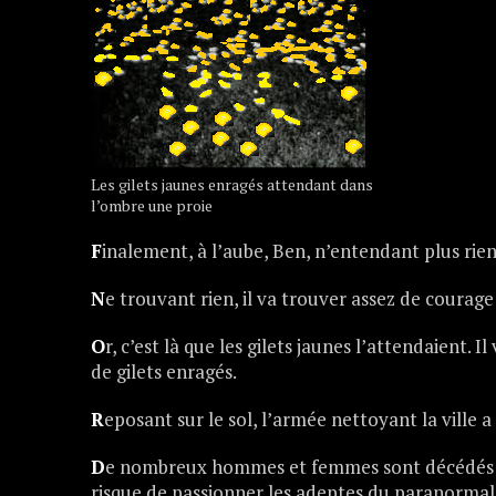
Les gilets jaunes enragés attendant dans
l’ombre une proie
F
inalement, à l’aube, Ben, n’entendant plus rien,
N
e trouvant rien, il va trouver assez de courage 
O
r, c’est là que les gilets jaunes l’attendaient. I
de gilets enragés.
R
eposant sur le sol, l’armée nettoyant la ville 
D
e nombreux hommes et femmes sont décédés da
risque de passionner les adeptes du paranorma