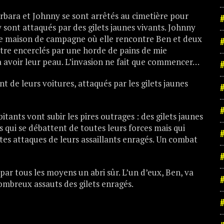
arbara et Johnny se sont arrêtés au cimetière pour
#
 sont attaqués par des gilets jaunes vivants. Johnny
ne maison de campagne où elle rencontre Ben et deux
#
 être encerclés par une horde de pains de mie
à avoir leur peau. L’invasion ne fait que commencer…
#
t de leurs voitures, attaqués par les gilets jaunes
#
#
bitants vont subir les pires outrages : des gilets jaunes
s qui se débattent de toutes leurs forces mais qui
#
es attaques de leurs assaillants enragés. Un combat
#
ar tous les moyens un abri sûr. L’un d’eux, Ben, va
#
nombreux assauts des gilets enragés.
#