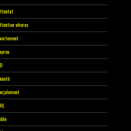
ttentat
ttention whores
vortement
ayrou
BD
eauté
erjalement
HL
ible