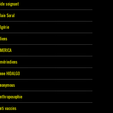
ide soignant
lain Soral
lgérie
liens
MERICA
mérindiens
nne HIDALGO
nonymous
nthroposophie
nti vaccins