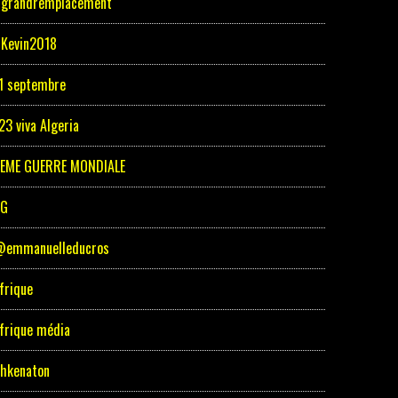
grandremplacement
Kevin2018
1 septembre
23 viva Algeria
EME GUERRE MONDIALE
5G
emmanuelleducros
frique
frique média
hkenaton