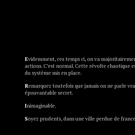
E
videmment, ces temps ci, on va majoritairement
actions. C’est normal. Cette révolte chaotique 
du système mis en place.
R
emarquez toutefois que jamais on ne parle vrai
épouvantable secret.
I
nimaginable.
S
oyez prudents, dans une ville perdue de france, 