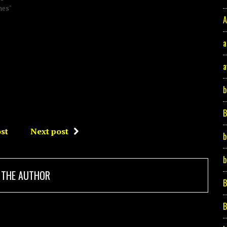
nes"
A
a
a
b
st
Next post
b
b
 THE AUTHOR
B
B