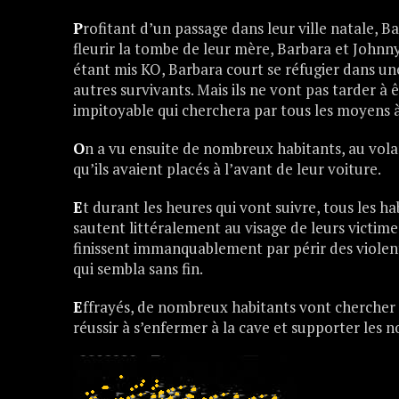
P
rofitant d’un passage dans leur ville natale, B
fleurir la tombe de leur mère, Barbara et Johnny
étant mis KO, Barbara court se réfugier dans u
autres survivants. Mais ils ne vont pas tarder à
impitoyable qui cherchera par tous les moyens 
O
n a vu ensuite de nombreux habitants, au volan
qu’ils avaient placés à l’avant de leur voiture.
E
t durant les heures qui vont suivre, tous les ha
sautent littéralement au visage de leurs victime
finissent immanquablement par périr des violent
qui sembla sans fin.
E
ffrayés, de nombreux habitants vont chercher p
réussir à s’enfermer à la cave et supporter les 