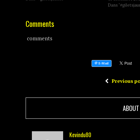
Dans "#giletsjau
Comments
comments
Previous po
ABOUT
Kevindu80