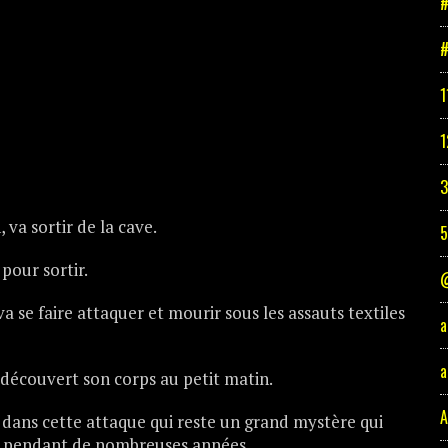
#
#
1
1
3
 va sortir de la cave.
pour sortir.
@
l va se faire attaquer et mourir sous les assauts textiles
a
a
a découvert son corps au petit matin.
A
ns cette attaque qui reste un grand mystère qui
l pendant de nombreuses années.