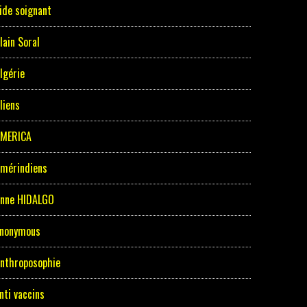
ide soignant
lain Soral
lgérie
liens
MERICA
mérindiens
nne HIDALGO
nonymous
nthroposophie
nti vaccins