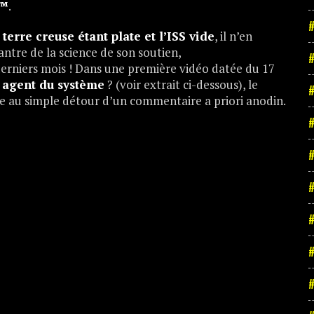
s™
.
#
 terre creuse étant plate et l’ISS vide
, il n’en
ntre de la science de son soutien,
#
derniers mois ! Dans une première vidéo datée du 17
 agent du système
? (voir extrait ci-dessous), le
#
 au simple détour d’un commentaire a priori anodin.
#
#
#
#
#
#