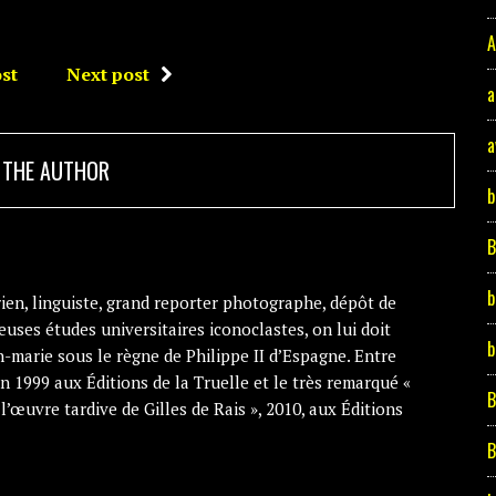
A
st
Next post
a
a
 THE AUTHOR
b
b
en, linguiste, grand reporter photographe, dépôt de
uses études universitaires iconoclastes, on lui doit
b
-marie sous le règne de Philippe II d’Espagne. Entre
n 1999 aux Éditions de la Truelle et le très remarqué «
B
’œuvre tardive de Gilles de Rais », 2010, aux Éditions
B