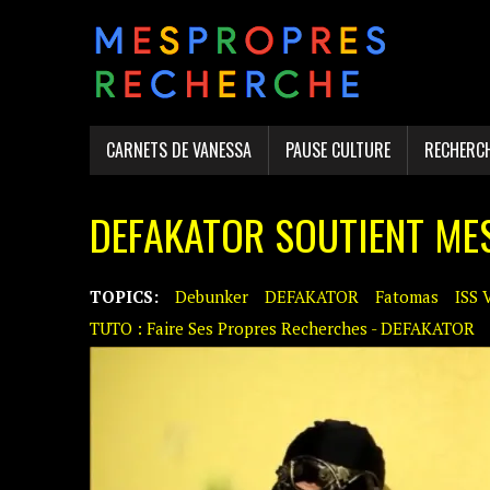
CARNETS DE VANESSA
PAUSE CULTURE
RECHERC
DEFAKATOR SOUTIENT MES
TOPICS:
Debunker
DEFAKATOR
Fatomas
ISS 
TUTO : Faire Ses Propres Recherches - DEFAKATOR