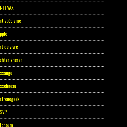
NTI VAX
ntispécisme
pple
rt de vivre
shtar sheran
ssange
sselineau
stronogeek
ASVP
tchoum