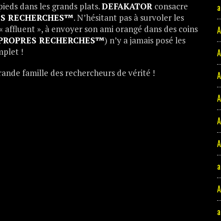
pieds dans les grands plats.
DEFAKATOR
consacre
a
ES RECHERCHES™
. N’hésitant pas à survoler les
 « affluent », à envoyer son ami orangé dans des coins
A
PROPRES RECHERCHES™
) n’y a jamais posé les
mplet !
A
ande famille des rechercheurs de vérité !
A
A
A
A
a
A
a