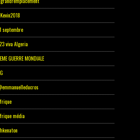
grandremplacement
Kevin2018
1 septembre
23 viva Algeria
EME GUERRE MONDIALE
5G
emmanuelleducros
frique
frique média
hkenaton