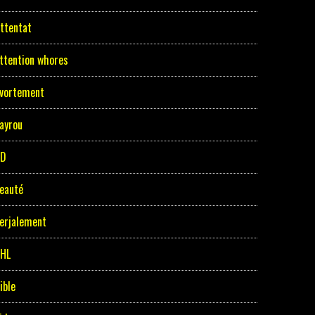
ttentat
ttention whores
vortement
ayrou
BD
eauté
erjalement
HL
ible