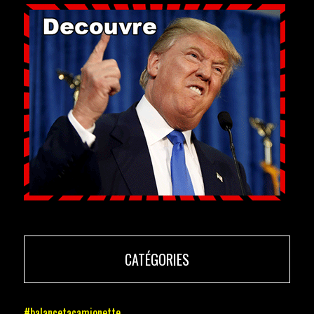
CATÉGORIES
#balancetacamionette