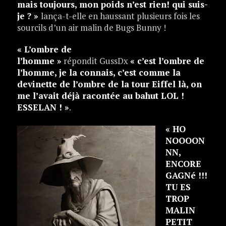
mais
toujours, mon poids n’est rien! qui suis-
je ? »
lança-t-elle en haussant plusieurs fois les
sourcils d’un air malin de Bugs Bunny !
« L’ombre de
l’homme »
répondit GussDx
« c’est l’ombre de
l’homme, je la connais, c’est comme la
devinette de l’ombre de la tour Eiffel là, on
me l’avait déjà racontée au bahut LOL !
ESSELAN ! »
.
« HO
NOOOON
NN,
ENCORE
GAGNé !!!
TU ES
TROP
MALIN
PETIT