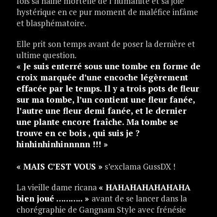
fois sa haine mortelle de l’humanité et sa joie
hystérique en ce pur moment de maléfice infâme
et blasphématoire.
Elle prit son temps avant de poser la dernière et
ultime question.
« Je suis enterré sous une tombe en forme de
croix marquée d’une encoche légèrement
effacée
par le temps. Il y a trois pots de fleur
sur ma tombe, l’un contient une fleur fanée,
l’autre une
fleur demi fanée, et le dernier
une plante encore fraîche. Ma tombe se
trouve en ce bois , qui
suis je ?
hinhinhinhinnnnn !!! »
« MAIS C’EST VOUS »
s’exclama GussDX !
La vieille dame ricana
« HAHAHAHAHAHAHA
bien joué ……….. »
avant de se lancer dans la
chorégraphie de Gangnam Style avec frénésie