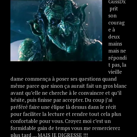
GussDx
prit
son
courag
e à
deux
mains
mais ne
répondi
t pas, la
vieille
dame commença à poser ses questions quand
même parce que sinon ça aurait fait un gros blanc
avant qu’elle ne cherche à le convaincre et qu’il
hésite, puis finisse par accepter. Du coup j’ai
préféré faire une élipse là dessus dans le récit
pour faciliter la lecture et rendre tout cela plus
confortable pour vous. Croyez moi c’est un
formidable gain de temps vous me remercierez
plus tard … MAIS JE DIGRESSE !!!