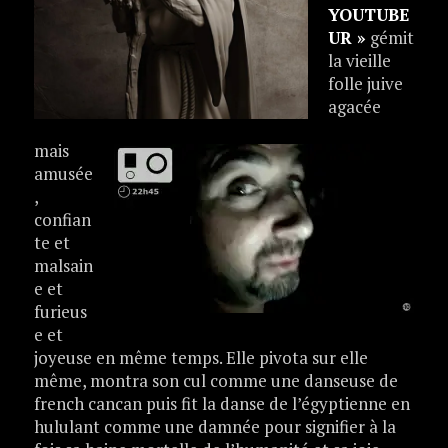
YOUTUBE
UR »
gémit
la vieille
folle juive
agacée
mais
amusée
,
confian
te et
malsain
e et
furieus
e et
joyeuse en même temps. Elle pivota sur elle
même, montra son cul comme une danseuse de
french cancan puis fit la danse de l’égyptienne en
hululant comme une damnée pour signifier à la