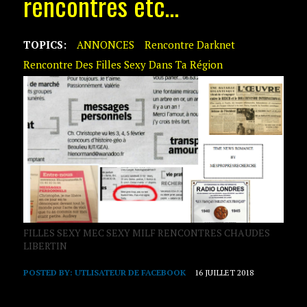
rencontres etc…
TOPICS:
ANNONCES
Rencontre Darknet
Rencontre Des Filles Sexy Dans Ta Région
FILLES SEXY MEC SEXY MILF RENCONTRES CHAUDES
LIBERTIN
POSTED BY:
UTLISATEUR DE FACEBOOK
16 JUILLET 2018