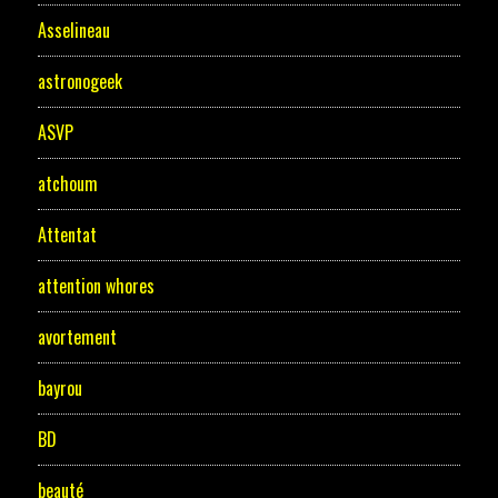
Asselineau
astronogeek
ASVP
atchoum
Attentat
attention whores
avortement
bayrou
BD
beauté