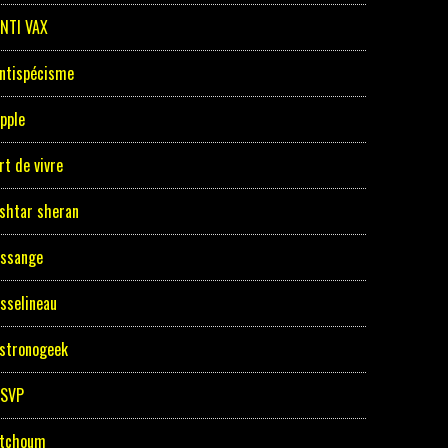
NTI VAX
ntispécisme
pple
rt de vivre
shtar sheran
ssange
sselineau
stronogeek
ASVP
tchoum