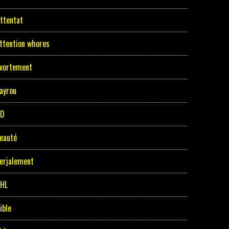
ttentat
ttention whores
vortement
ayrou
BD
eauté
erjalement
HL
ible