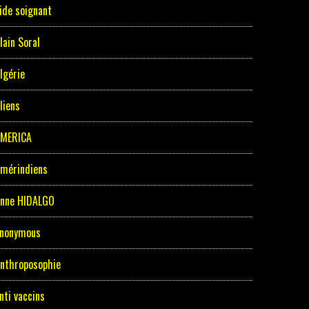
ide soignant
lain Soral
lgérie
liens
MERICA
mérindiens
nne HIDALGO
nonymous
nthroposophie
nti vaccins