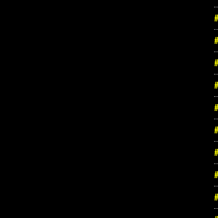
#
#
#
#
#
#
#
#
#