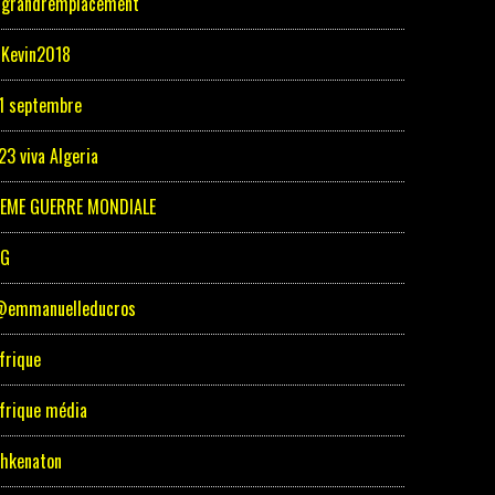
grandremplacement
Kevin2018
1 septembre
23 viva Algeria
EME GUERRE MONDIALE
5G
emmanuelleducros
frique
frique média
hkenaton