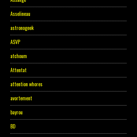
Asselineau
astronogeek
ASVP
atchoum
Attentat
attention whores
avortement
bayrou
BD