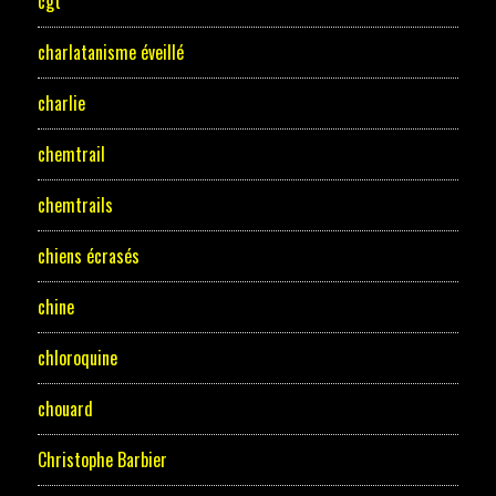
cgt
charlatanisme éveillé
charlie
chemtrail
chemtrails
chiens écrasés
chine
chloroquine
chouard
Christophe Barbier