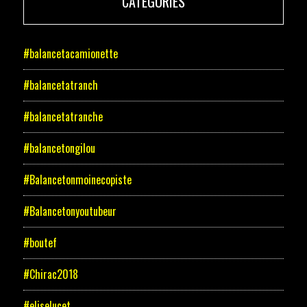
CATÉGORIES
#balancetacamionette
#balancetatranch
#balancetatranche
#balancetongilou
#Balancetonmoinecopiste
#Balancetonyoutubeur
#boutef
#Chirac2018
#eliselucet