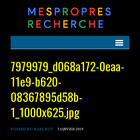
7979979_d068a172-0eaa-
11e9-b620-
08367895d58b-
1_1000x625.jpg
POSTED BY:
KARL ROT
3 JANVIER 2019