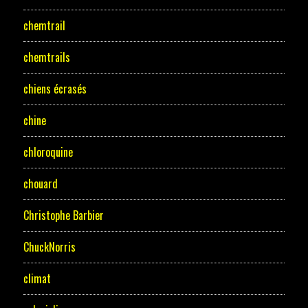
chemtrail
chemtrails
chiens écrasés
chine
chloroquine
chouard
Christophe Barbier
ChuckNorris
climat