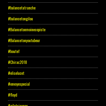
#balancetatranche
#balancetongilou
#Balancetonmoinecopiste
#Balancetonyoutubeur
#boutef
#Chirac2018
#eliselucet
#envoyespecial
#floyd
#giletsjaunes