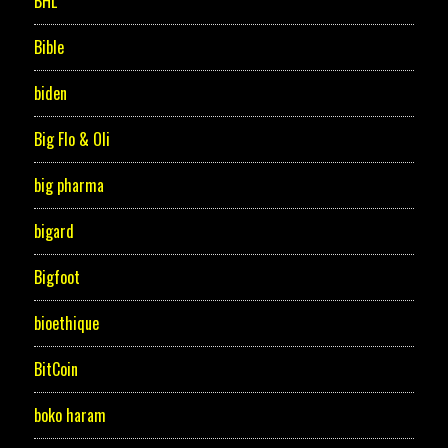
BHL
Bible
biden
Big Flo & Oli
big pharma
bigard
Bigfoot
bioethique
BitCoin
boko haram